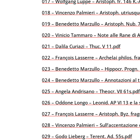
017 – Wolfgang Luppe – Aristoph. fr. 146 K.-
018 – Vincenzo Palmieri – Aristoph. utriusq
019 – Benedetto Marzullo – Aristoph. Nub. 
020 – Vinicio Tammaro – Note alle Rane di A
021 – Dalila Curiazi – Thuc. V 11.pdf
022 – François Lasserre – Archelai philos. fr
023 – Benedetto Marzullo – Hippocr. Progn.
024 – Benedetto Marzullo – Annotazioni al t
025 – Angela Andrisano – Theocr. VII 61s.pdf
026 – Oddone Longo – Leonid. AP VI 13 e la su
027 – François Lasserre – Aristoph. Byz. frag
028 – Vincenzo Palmieri – Sull’accentazione 
029 – Godo Lieberg – Terent. Ad. 55s.pdf