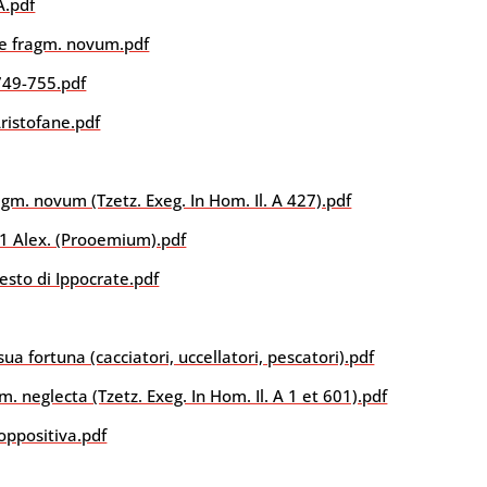
A.pdf
ue fragm. novum.pdf
749-755.pdf
ristofane.pdf
agm. novum (Tzetz. Exeg. In Hom. Il. A 427).pdf
 1 Alex. (Prooemium).pdf
esto di Ippocrate.pdf
a fortuna (cacciatori, uccellatori, pescatori).pdf
m. neglecta (Tzetz. Exeg. In Hom. Il. A 1 et 601).pdf
oppositiva.pdf