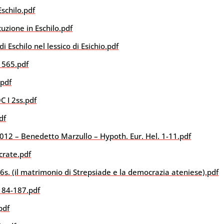
Eschilo.pdf
uzione in Eschilo.pdf
 Eschilo nel lessico di Esichio.pdf
 565.pdf
.pdf
C I 2ss.pdf
df
012 – Benedetto Marzullo – Hypoth. Eur. Hel. 1-11.pdf
crate.pdf
6s. (il matrimonio di Strepsiade e la democrazia ateniese).pdf
 184-187.pdf
pdf