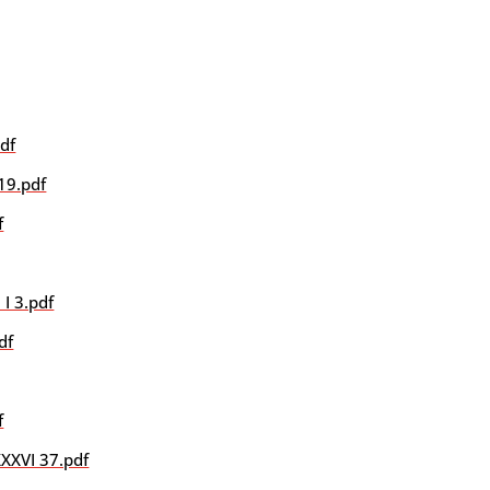
pdf
 19.pdf
f
 I 3.pdf
df
f
XXXVI 37.pdf