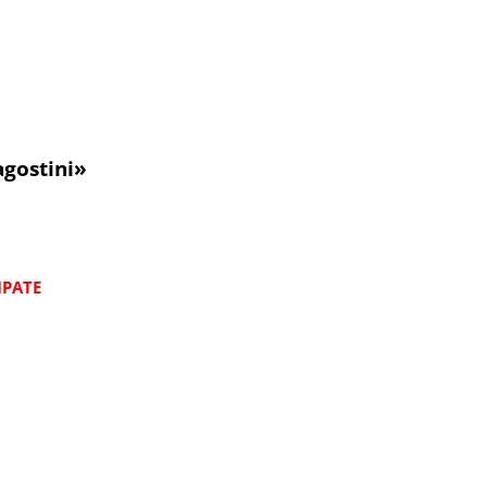
gostini»
IPATE