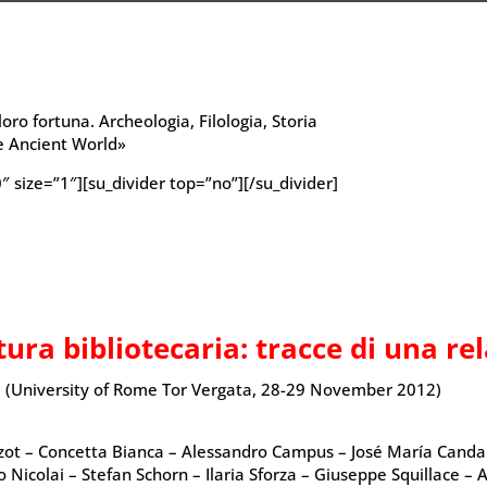
loro fortuna. Archeologia, Filologia, Storia
e Ancient World»
 size=”1″][su_divider top=”no”][/su_divider]
ltura bibliotecaria: tracce di una r
m (University of Rome Tor Vergata, 28-29 November 2012)
ot – Concetta Bianca – Alessandro Campus – José María Candau 
Nicolai – Stefan Schorn – Ilaria Sforza – Giuseppe Squillace – 