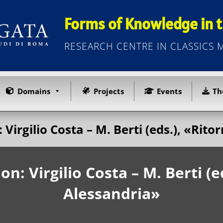
Forms of Knowledge in t
RESEARCH CENTRE IN CLASSICS
Domains
Projects
Events
Th
Virgilio Costa – M. Berti (eds.), «Rit
n: Virgilio Costa – M. Berti (e
Alessandria»