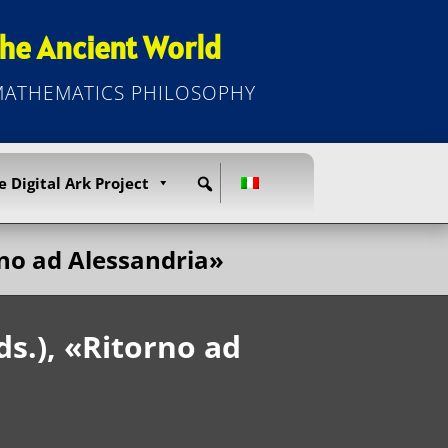
he Ancient World
 MATHEMATICS PHILOSOPHY
e Digital Ark Project
orno ad Alessandria»
ds.), «Ritorno ad