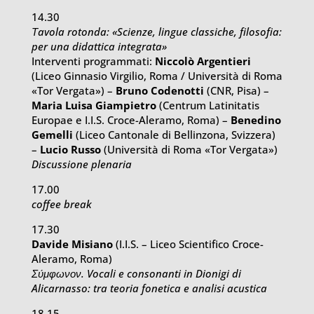
14.30
Τavola rotonda: «Scienze, lingue classiche, filosofia:
per una didattica integrata»
Interventi programmati:
Niccolò Argentieri
(Liceo Ginnasio Virgilio, Roma / Università di Roma
«Tor Vergata») –
Bruno Codenotti
(CNR, Pisa) –
Maria Luisa Giampietro
(Centrum Latinitatis
Europae e I.I.S. Croce-Aleramo, Roma) –
Benedino
Gemelli
(Liceo Cantonale di Bellinzona, Svizzera)
–
Lucio Russo
(Università di Roma «Tor Vergata»)
Discussione plenaria
17.00
coffee break
17.30
Davide Misiano
(I.I.S. – Liceo Scientifico Croce-
Aleramo, Roma)
Σύμφωνον. Vocali e consonanti in Dionigi di
Alicarnasso: tra teoria fonetica e analisi acustica
18.15